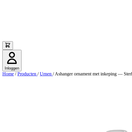
Inloggen
Home
/
Producten
/
Urnen
/
Ashanger ornament met inkeping — Sterlin