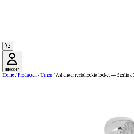
Inloggen
Home
/
Producten
/
Urnen
/
Ashanger rechthoekig locket — Sterling 9