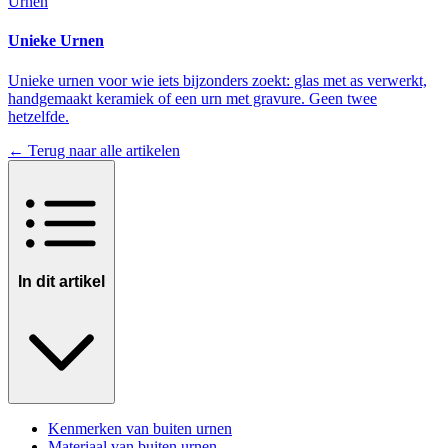
Urnen
Unieke Urnen
Unieke urnen voor wie iets bijzonders zoekt: glas met as verwerkt,
handgemaakt keramiek of een urn met gravure. Geen twee
hetzelfde.
← Terug naar alle artikelen
In dit artikel
Kenmerken van buiten urnen
Materiaal van buiten urnen