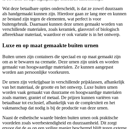
Wat deze betaalbare opties onderscheidt, is dat ze zowel duurzaam
als handgemaakt kunnen zijn. Hierdoor gaan ze lang mee en kunnen
ze bestand zijn tegen de elementen, wat perfect is voor
buitengebruik. Daarnaast kunnen deze urnen gemaakt worden van
verschillende materialen, zoals keramiek, glasvezel of biologisch
afbreekbaar materiaal, waardoor er ook variatie is in het ontwerp.
Luxe en op maat gemaakte buiten urnen
Buiten urnen zijn containers die speciaal en op maat gemaakt zijn
om as te bewaren na crematie. Deze urnen zijn uniek en worden
gemaakt van hoogwaardige materialen. Ze kunnen aangepast
worden aan persoonlijke voorkeuren.
De urnen zijn verkrijgbaar in verschillende prijsklassen, afhankelijk
van het materiaal, de grootte en het ontwerp. Luxe buiten urnen
worden vaak gemaakt van duurzame en hoogwaardige materialen
zoals marmer, graniet of metaal. De prijzen kunnen variëren van
betaalbaar tot exclusief, afhankelijk van de complexiteit en het
vakmanschap dat nodig is bij de productie van deze urnen.
Naast de esthetische waarde bieden buiten urnen ook praktische
voordelen zoals weerbestendigheid en duurzaamheid. Dit zorgt
ervoor dat de as op een veilige manier beschermd blijft tegen externe