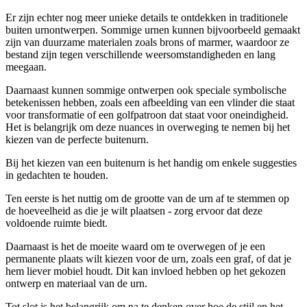
Er zijn echter nog meer unieke details te ontdekken in traditionele
buiten urnontwerpen. Sommige urnen kunnen bijvoorbeeld gemaakt
zijn van duurzame materialen zoals brons of marmer, waardoor ze
bestand zijn tegen verschillende weersomstandigheden en lang
meegaan.
Daarnaast kunnen sommige ontwerpen ook speciale symbolische
betekenissen hebben, zoals een afbeelding van een vlinder die staat
voor transformatie of een golfpatroon dat staat voor oneindigheid.
Het is belangrijk om deze nuances in overweging te nemen bij het
kiezen van de perfecte buitenurn.
Bij het kiezen van een buitenurn is het handig om enkele suggesties
in gedachten te houden.
Ten eerste is het nuttig om de grootte van de urn af te stemmen op
de hoeveelheid as die je wilt plaatsen - zorg ervoor dat deze
voldoende ruimte biedt.
Daarnaast is het de moeite waard om te overwegen of je een
permanente plaats wilt kiezen voor de urn, zoals een graf, of dat je
hem liever mobiel houdt. Dit kan invloed hebben op het gekozen
ontwerp en materiaal van de urn.
Tot slot is het belangrijk om na te denken over hoe de stijl en het