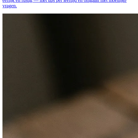
eerlijk en rustig — met tips per leeftijd en omgaan met moeilijke
vragen.