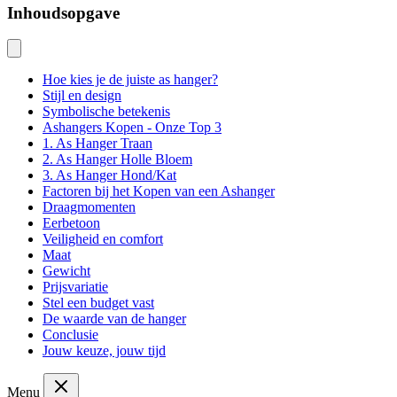
Inhoudsopgave
Hoe kies je de juiste as hanger?
Stijl en design
Symbolische betekenis
Ashangers Kopen - Onze Top 3
1. As Hanger Traan
2. As Hanger Holle Bloem
3. As Hanger Hond/Kat
Factoren bij het Kopen van een Ashanger
Draagmomenten
Eerbetoon
Veiligheid en comfort
Maat
Gewicht
Prijsvariatie
Stel een budget vast
De waarde van de hanger
Conclusie
Jouw keuze, jouw tijd
Menu