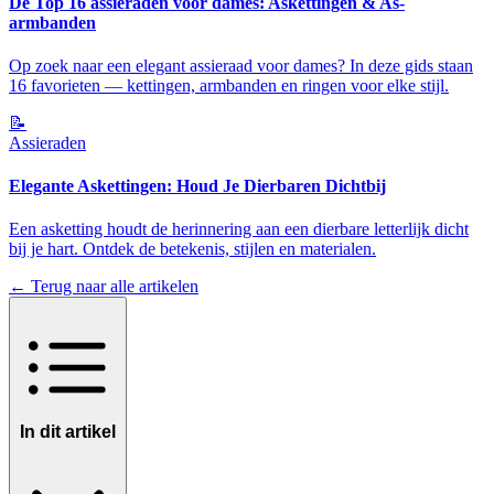
De Top 16 assieraden voor dames: Askettingen & As-
armbanden
Op zoek naar een elegant assieraad voor dames? In deze gids staan
16 favorieten — kettingen, armbanden en ringen voor elke stijl.
📝
Assieraden
Elegante Askettingen: Houd Je Dierbaren Dichtbij
Een asketting houdt de herinnering aan een dierbare letterlijk dicht
bij je hart. Ontdek de betekenis, stijlen en materialen.
← Terug naar alle artikelen
In dit artikel